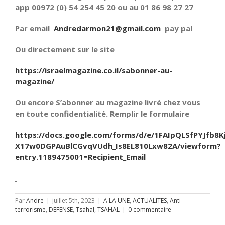
app 00972 (0) 54 254 45 20 ou au 01 86 98 27 27
Par email
Andredarmon21@gmail.com
pay pal
Ou directement sur le site
https://israelmagazine.co.il/sabonner-au-
magazine/
Ou encore S’abonner au magazine livré chez vous
en toute confidentialité. Remplir le formulaire
https://docs.google.com/forms/d/e/1FAIpQLSfPYJfb8K
X17w0DGPAuBlCGvqVUdh_Is8EL810Lxw82A/viewform?
entry.1189475001=Recipient_Email
Par
Andre
|
juillet 5th, 2023
|
A LA UNE
,
ACTUALITES
,
Anti-
terrorisme
,
DEFENSE
,
Tsahal
,
TSAHAL
|
0 commentaire