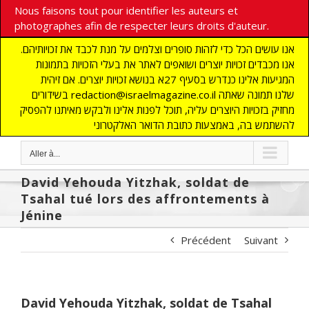
Nous faisons tout pour identifier les auteurs et
photographes afin de respecter leurs droits d'auteur.
אנו עושים הכל כדי לזהות סופרים וצלמים על מנת לכבד את זכויותיהם.
אנו מכבדים זכויות יוצרים ושואפים לאתר את בעלי הזכויות בתמונות
המגיעות אלינו כנדרש בסעיף 27א בנושא זכויות יוצרים. אם זיהית
בשידורים redaction@israelmagazine.co.il שלנו תמונה שאתה
מחזיק בזכויות היוצרים עליה, תוכל לפנות אלינו ולבקש מאיתנו להפסיק
להשתמש בה, באמצעות כתובת הדואר האלקטרוני
Aller à...
David Yehouda Yitzhak, soldat de
Tsahal tué lors des affrontements à
Jénine
Précédent
Suivant
David Yehouda Yitzhak, soldat de Tsahal