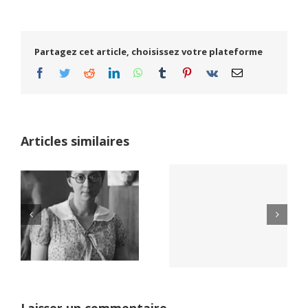
Partagez cet article, choisissez votre plateforme
Facebook
Twitter
Reddit
LinkedIn
WhatsApp
Tumblr
Pinterest
Vk
Email
Articles similaires
Yaïr Golan : une
Netflix Field of
démocratie pour
Dreams (1989)
un seul camp
Laisser un commentaire