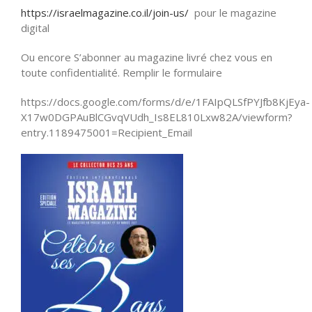
https://israelmagazine.co.il/join-us/
pour le magazine
digital
Ou encore S’abonner au magazine livré chez vous en
toute confidentialité. Remplir le formulaire
https://docs.google.com/forms/d/e/1FAIpQLSfPYJfb8KjEya-
X17w0DGPAuBlCGvqVUdh_Is8EL810Lxw82A/viewform?
entry.1189475001=Recipient_Email