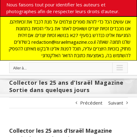
Nous faisons tout pour identifier les auteurs et
photographes afin de respecter leurs droits d'auteur.
אנו עושים הכל כדי לזהות סופרים וצלמים על מנת לכבד את זכויותיהם.
אנו מכבדים זכויות יוצרים ושואפים לאתר את בעלי הזכויות בתמונות
המגיעות אלינו כנדרש בסעיף 27א בנושא זכויות יוצרים. אם זיהית
בשידורים redaction@israelmagazine.co.il שלנו תמונה שאתה
מחזיק בזכויות היוצרים עליה, תוכל לפנות אלינו ולבקש מאיתנו להפסיק
להשתמש בה, באמצעות כתובת הדואר האלקטרוני
Aller à...
Collector les 25 ans d’Israël Magazine
Sortie dans quelques jours
Précédent
Suivant
Collector les 25 ans d’Israël Magazine