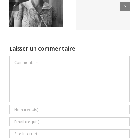
Yaïr Golan : une
Netflix Field of
démocratie pour
Dreams (1989)
un seul camp
Laisser un commentaire
Commentaire