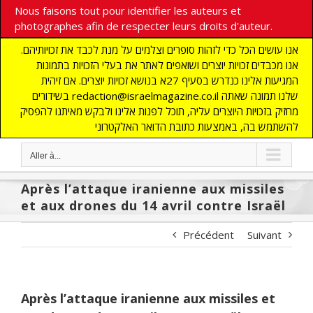
Nous faisons tout pour identifier les auteurs et
photographes afin de respecter leurs droits d'auteur.
אנו עושים הכל כדי לזהות סופרים וצלמים על מנת לכבד את זכויותיהם.
אנו מכבדים זכויות יוצרים ושואפים לאתר את בעלי הזכויות בתמונות
המגיעות אלינו כנדרש בסעיף 27א בנושא זכויות יוצרים. אם זיהית
בשידורים redaction@israelmagazine.co.il שלנו תמונה שאתה
מחזיק בזכויות היוצרים עליה, תוכל לפנות אלינו ולבקש מאיתנו להפסיק
להשתמש בה, באמצעות כתובת הדואר האלקטרוני
Aller à...
Après l’attaque iranienne aux missiles
et aux drones du 14 avril contre Israël
Précédent
Suivant
Après l’attaque iranienne aux missiles et