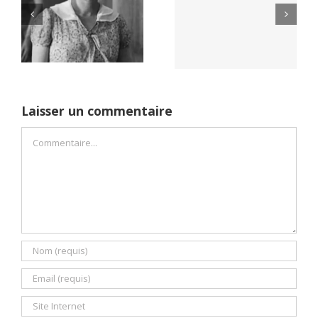
Yaïr Golan : une
Netflix Field of
démocratie pour
Dreams (1989)
un seul camp
Laisser un commentaire
Commentaire