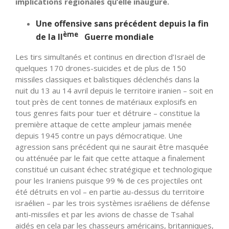
implications régionales qu’elle inaugure.
Une offensive sans précédent depuis la fin
ème
de la II
Guerre mondiale
Les tirs simultanés et continus en direction
d’Israël
de
quelques 170 drones-suicides et de plus de 150
missiles classiques et balistiques déclenchés dans la
nuit du 13 au 14 avril depuis le territoire iranien – soit en
tout près de cent tonnes de matériaux explosifs en
tous genres faits pour tuer et détruire – constitue la
première attaque de cette ampleur jamais menée
depuis 1945 contre un pays démocratique. Une
agression sans précédent qui ne saurait être masquée
ou atténuée par le fait que cette attaque a finalement
constitué un cuisant échec stratégique et technologique
pour les Iraniens puisque 99 % de ces projectiles ont
été détruits en vol – en partie au-dessus du territoire
israélien – par les trois systèmes israéliens de défense
anti-missiles et par les avions de chasse de Tsahal
aidés en cela par les chasseurs américains, britanniques,