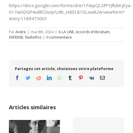
https://docs.google.com/forms/d/e/1FAIpQLSfPYJfb8KjEya-
X17w0DGPAuBlCGvqVUdh_Is8EL810Lxw82A/viewform?
entry.1189475001
Par
Andre
|
mai 8th, 2024
|
A LA UNE
,
Accords d'Abraham
,
DEFENSE
,
flashinfos
|
0 commentaire
Partagez cet article, choisissez votre plateforme
Facebook
Twitter
Reddit
LinkedIn
WhatsApp
Tumblr
Pinterest
Vk
Email
Articles similaires