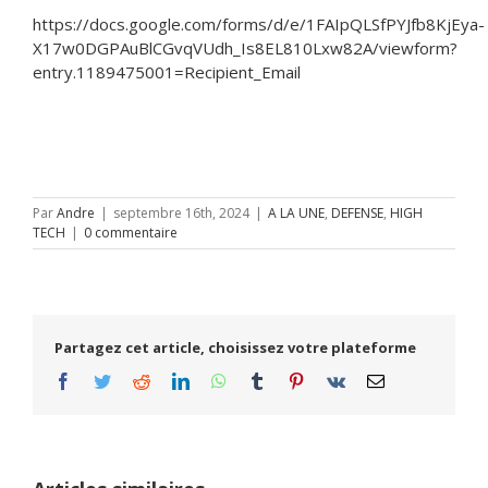
https://docs.google.com/forms/d/e/1FAIpQLSfPYJfb8KjEya-
X17w0DGPAuBlCGvqVUdh_Is8EL810Lxw82A/viewform?
entry.1189475001=Recipient_Email
Par
Andre
|
septembre 16th, 2024
|
A LA UNE
,
DEFENSE
,
HIGH
TECH
|
0 commentaire
Partagez cet article, choisissez votre plateforme
Facebook
Twitter
Reddit
LinkedIn
WhatsApp
Tumblr
Pinterest
Vk
Email