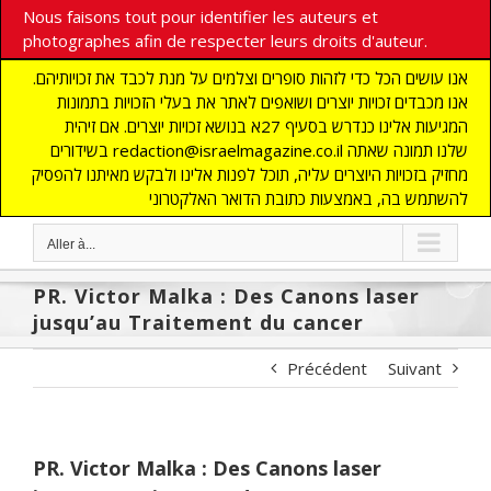
Nous faisons tout pour identifier les auteurs et
photographes afin de respecter leurs droits d'auteur.
אנו עושים הכל כדי לזהות סופרים וצלמים על מנת לכבד את זכויותיהם.
אנו מכבדים זכויות יוצרים ושואפים לאתר את בעלי הזכויות בתמונות
המגיעות אלינו כנדרש בסעיף 27א בנושא זכויות יוצרים. אם זיהית
בשידורים redaction@israelmagazine.co.il שלנו תמונה שאתה
מחזיק בזכויות היוצרים עליה, תוכל לפנות אלינו ולבקש מאיתנו להפסיק
להשתמש בה, באמצעות כתובת הדואר האלקטרוני
Aller à...
PR. Victor Malka : Des Canons laser
jusqu’au Traitement du cancer
Précédent
Suivant
PR. Victor Malka : Des Canons laser