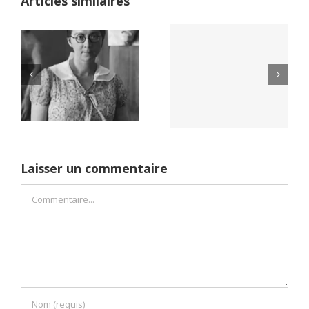
Articles similaires
Yaïr Golan : une
Netflix Field of
démocratie pour
Dreams (1989)
un seul camp
Laisser un commentaire
Commentaire