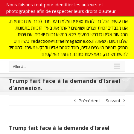
Nous faisons tout pour identifier les auteurs et
photographes afin de respecter leurs droits d'auteur.
אנו עושים הכל כדי לזהות סופרים וצלמים על מנת לכבד את זכויותיהם.
אנו מכבדים זכויות יוצרים ושואפים לאתר את בעלי הזכויות בתמונות
המגיעות אלינו כנדרש בסעיף 27א בנושא זכויות יוצרים. אם זיהית
בשידורים redaction@israelmagazine.co.il שלנו תמונה שאתה
מחזיק בזכויות היוצרים עליה, תוכל לפנות אלינו ולבקש מאיתנו להפסיק
להשתמש בה, באמצעות כתובת הדואר האלקטרוני
Aller à...
Trump fait face à la demande d’Israël
d’annexion.
Précédent
Suivant
Trump fait face à la demande d’Israël