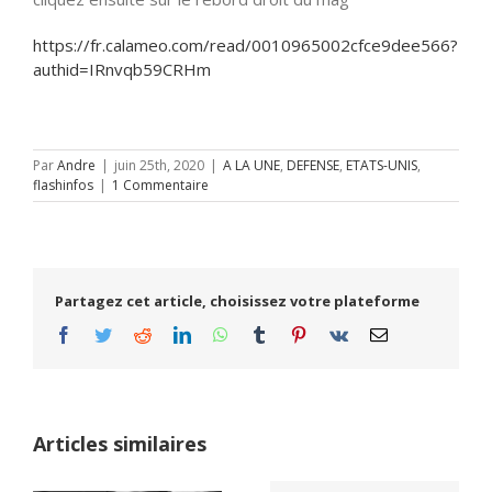
https://fr.calameo.com/read/0010965002cfce9dee566?
authid=IRnvqb59CRHm
Par
Andre
|
juin 25th, 2020
|
A LA UNE
,
DEFENSE
,
ETATS-UNIS
,
flashinfos
|
1 Commentaire
Partagez cet article, choisissez votre plateforme
Facebook
Twitter
Reddit
LinkedIn
WhatsApp
Tumblr
Pinterest
Vk
Email
Articles similaires