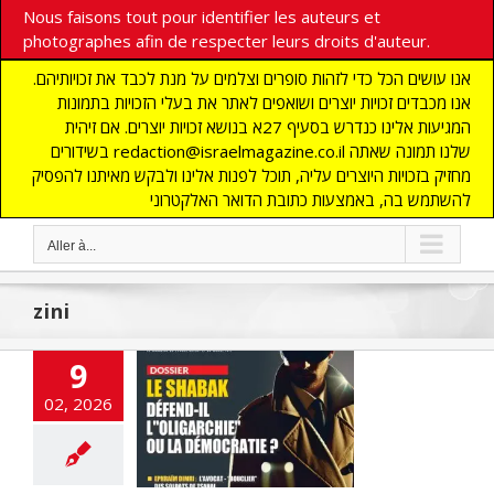
Nous faisons tout pour identifier les auteurs et
photographes afin de respecter leurs droits d'auteur.
אנו עושים הכל כדי לזהות סופרים וצלמים על מנת לכבד את זכויותיהם.
אנו מכבדים זכויות יוצרים ושואפים לאתר את בעלי הזכויות בתמונות
המגיעות אלינו כנדרש בסעיף 27א בנושא זכויות יוצרים. אם זיהית
בשידורים redaction@israelmagazine.co.il שלנו תמונה שאתה
מחזיק בזכויות היוצרים עליה, תוכל לפנות אלינו ולבקש מאיתנו להפסיק
להשתמש בה, באמצעות כתובת הדואר האלקטרוני
Aller à...
zini
9
aire Zini ou la
ication d’un
02, 2026
ble pour faire
le chef du Shin
Bet
NE
cybersécurité