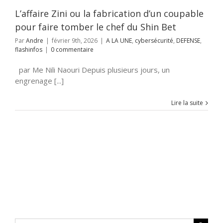
NSE
flashinfos
L’affaire Zini ou la fabrication d’un coupable
pour faire tomber le chef du Shin Bet
Par
Andre
|
février 9th, 2026
|
A LA UNE
,
cybersécurité
,
DEFENSE
,
flashinfos
|
0 commentaire
par Me Nili Naouri Depuis plusieurs jours, un
engrenage [...]
Lire la suite