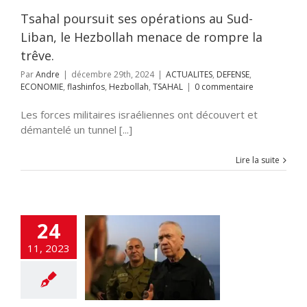
OMIE
flashinfos
ollah
TSAHAL
Tsahal poursuit ses opérations au Sud-
Liban, le Hezbollah menace de rompre la
trêve.
Par
Andre
|
décembre 29th, 2024
|
ACTUALITES
,
DEFENSE
,
ECONOMIE
,
flashinfos
,
Hezbollah
,
TSAHAL
|
0 commentaire
Les forces militaires israéliennes ont découvert et
démantelé un tunnel [...]
Lire la suite
24
ctif du Hamas :
le cessez-le-feu
11, 2023
ent et gagner
la guerre
UALITES
Anti-
me
Antisémitisme
Hamas
Tsahal