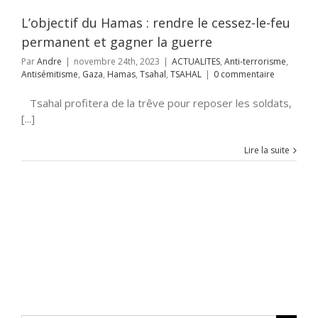
TSAHAL
L’objectif du Hamas : rendre le cessez-le-feu
permanent et gagner la guerre
Par
Andre
|
novembre 24th, 2023
|
ACTUALITES
,
Anti-terrorisme
,
Antisémitisme
,
Gaza
,
Hamas
,
Tsahal
,
TSAHAL
|
0 commentaire
Tsahal profitera de la trêve pour reposer les soldats,
[...]
Lire la suite