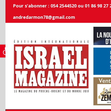
Passer
Pour s'abonner : 054 2544520 ou 01 86 98 27 
au
contenu
andredarmon78@gmail.com
Ouvrir la barre d’outils