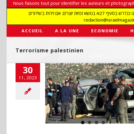
Nous faisons tout pour identifier les auteurs et photograph
אנו עושים הכל כדי לזהות סופרים וצלמים על מנת לכבד את זכויותיהם. אנו מכבדים זכויות יוצרים ושואפים לאתר את בעלי הזכויות בתמונות המגיעות אלינו כנדרש בסעיף 27א בנושא זכויות יוצרים. אם זיהית בשידורים
ACCUEIL
A LA UNE
ECONOMIE
H
Terrorisme palestinien
30
11, 2023
re- 55è jour de
re
S
Anti-terrorisme
me
Hamas