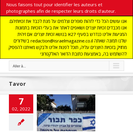
Nous faisons tout pour identifier les auteurs et
photographes afin de respecter leurs droits d'auteur.
אנו עושים הכל כדי לזהות סופרים וצלמים על מנת לכבד את זכויותיהם.
אנו מכבדים זכויות יוצרים ושואפים לאתר את בעלי הזכויות בתמונות
המגיעות אלינו כנדרש בסעיף 27א בנושא זכויות יוצרים. אם זיהית
בשידורים redaction@israelmagazine.co.il שלנו תמונה שאתה
מחזיק בזכויות היוצרים עליה, תוכל לפנות אלינו ולבקש מאיתנו להפסיק
להשתמש בה, באמצעות כתובת הדואר האלקטרוני
Aller à...
Tavor
7
ée: Kfar Tavor
02, 2022
ation de Terres
es aux Arabes
 UNE
DEFENSE
MIE
MONDE JUIF