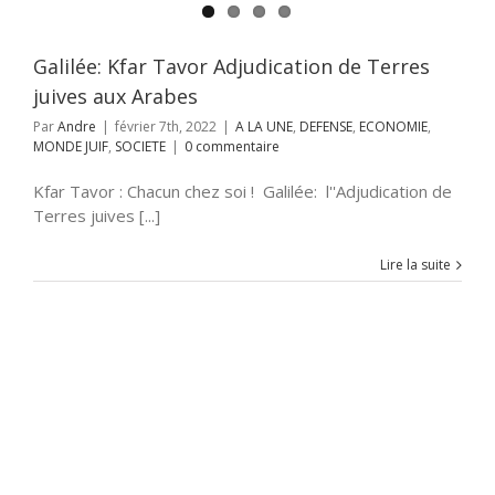
SOCIETE
Galilée: Kfar Tavor Adjudication de Terres
juives aux Arabes
Par
Andre
|
février 7th, 2022
|
A LA UNE
,
DEFENSE
,
ECONOMIE
,
MONDE JUIF
,
SOCIETE
|
0 commentaire
Kfar Tavor : Chacun chez soi ! Galilée: l''Adjudication de
Terres juives [...]
Lire la suite