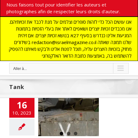
Nous faisons tout pour identifier les auteurs et
photographes afin de respecter leurs droits d'auteur.
אנו עושים הכל כדי לזהות סופרים וצלמים על מנת לכבד את זכויותיהם.
אנו מכבדים זכויות יוצרים ושואפים לאתר את בעלי הזכויות בתמונות
המגיעות אלינו כנדרש בסעיף 27א בנושא זכויות יוצרים. אם זיהית
בשידורים redaction@israelmagazine.co.il שלנו תמונה שאתה
מחזיק בזכויות היוצרים עליה, תוכל לפנות אלינו ולבקש מאיתנו להפסיק
להשתמש בה, באמצעות כתובת הדואר האלקטרוני
Aller à...
Tank
16
nk face à des
10, 2023
ntaines de
erroristes
NE
ACTUALITES
rorisme
DEFENSE
as
Iran
Tsahal