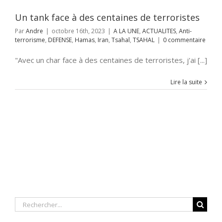
TSAHAL
Un tank face à des centaines de terroristes
Par
Andre
|
octobre 16th, 2023
|
A LA UNE
,
ACTUALITES
,
Anti-
terrorisme
,
DEFENSE
,
Hamas
,
Iran
,
Tsahal
,
TSAHAL
|
0 commentaire
"Avec un char face à des centaines de terroristes, j'ai [...]
Lire la suite
Rechercher: