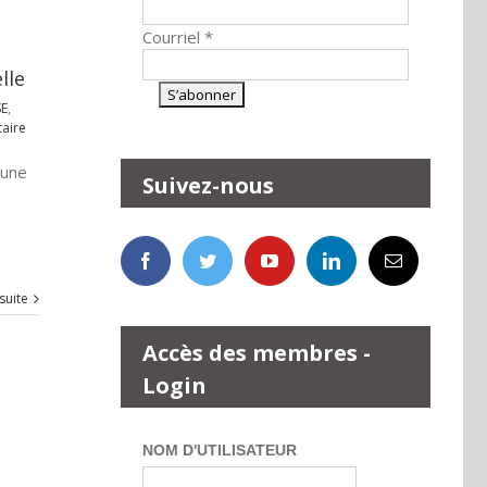
Courriel
*
lle
SE
,
aire
 une
Suivez-nous
 suite
Accès des membres -
Login
NOM D'UTILISATEUR