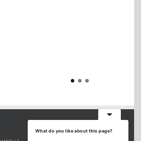
Yaïr Golan : une démocratie pour
un seul camp
CONTACT INFO
What do you like about this page?