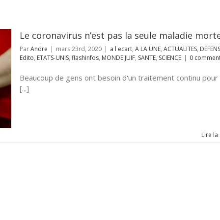
Le coronavirus n’est pas la seule maladie morte
Par
Andre
|
mars 23rd, 2020
|
a l ecart
,
A LA UNE
,
ACTUALITES
,
DEFEN
Edito
,
ETATS-UNIS
,
flashinfos
,
MONDE JUIF
,
SANTE
,
SCIENCE
|
0 comment
Beaucoup de gens ont besoin d'un traitement continu pour
[...]
Lire la