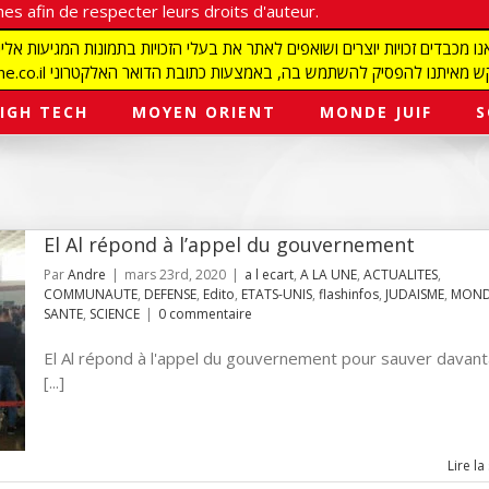
es afin de respecter leurs droits d'auteur.
redaction@israelmagazine.co.il סיק להשתמש בה, באמצעות כתובת הדואר האלקטרוני
IGH TECH
MOYEN ORIENT
MONDE JUIF
S
El Al répond à l’appel du gouvernement
Par
Andre
|
mars 23rd, 2020
|
a l ecart
,
A LA UNE
,
ACTUALITES
,
COMMUNAUTE
,
DEFENSE
,
Edito
,
ETATS-UNIS
,
flashinfos
,
JUDAISME
,
MONDE
SANTE
,
SCIENCE
|
0 commentaire
El Al répond à l'appel du gouvernement pour sauver davan
[...]
Lire la