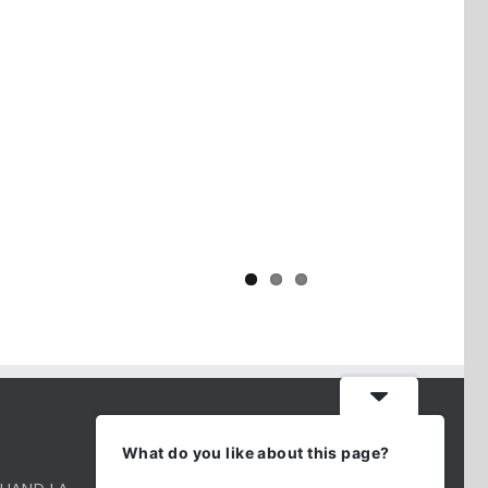
Yaïr Golan : une démocratie pour
un seul camp
CONTACT INFO
What do you like about this page?