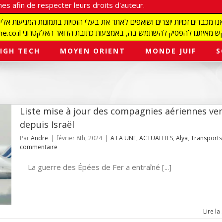
es afin de respecter leurs droits d'auteur.
redaction@israelmagazine.co.il סיק להשתמש בה, באמצעות כתובת הדואר האלקטרוני
IGH TECH
MOYEN ORIENT
MONDE JUIF
S
Liste mise à jour des compagnies aériennes ver
depuis Israël
Par
Andre
|
février 8th, 2024
|
A LA UNE
,
ACTUALITES
,
Alya
,
Transports
commentaire
La guerre des Épées de Fer a entraîné [...]
Lire la