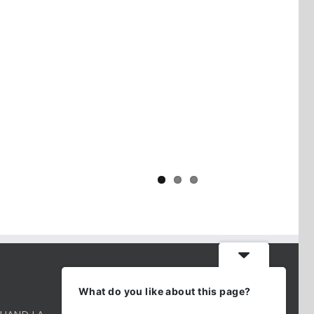
Yaïr Golan : une démocratie pour
un seul camp
CONTACT INFO
What do you like about this page?