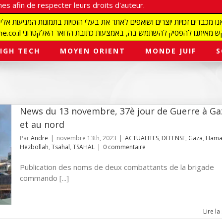
es afin de respecter leurs droits d'auteur.
redaction@israelmagazine.co.il סיק להשתמש בה, באמצעות כתובת הדואר האלקטרוני
IGH TECH
MOYEN ORIENT
MONDE JUIF
S
News du 13 novembre, 37è jour de Guerre à Ga
et au nord
Par
Andre
|
novembre 13th, 2023
|
ACTUALITES
,
DEFENSE
,
Gaza
,
Hama
Hezbollah
,
Tsahal
,
TSAHAL
|
0 commentaire
Publication des noms de deux combattants de la brigade
commando [...]
Lire la