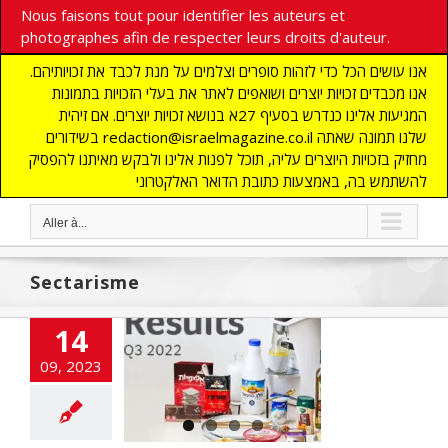
Nous faisons tout pour identifier les auteurs et
photographes afin de respecter leurs droits d'auteur.
אנו עושים הכל כדי לזהות סופרים וצלמים על מנת לכבד את זכויותיהם.
אנו מכבדים זכויות יוצרים ושואפים לאתר את בעלי הזכויות בתמונות
המגיעות אלינו כנדרש בסעיף 27א בנושא זכויות יוצרים. אם זיהית
בשידורים redaction@israelmagazine.co.il שלנו תמונה שאתה
מחזיק בזכויות היוצרים עליה, תוכל לפנות אלינו ולבקש מאיתנו להפסיק
להשתמש בה, באמצעות כתובת הדואר האלקטרוני
Aller à...
Sectarisme
14
mmission des
s de la Knesset
09, 2023
e du boycott de
haîne 14 par
Strauss
atie
ECONOMIE