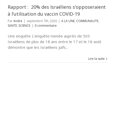
NTE
SCIENCE
Rapport : 20% des Israéliens s’opposeraient
à l’utilisation du vaccin COVID-19
Par
Andre
|
septembre 7th, 2020
|
A LA UNE
,
COMMUNAUTE
,
SANTE
,
SCIENCE
|
0 commentaire
Une enquête L’enquête menée auprès de 505
Israéliens de plus de 18 ans entre le 17 et le 18 août
démontre que les Israéliens juifs...
Lire la suite