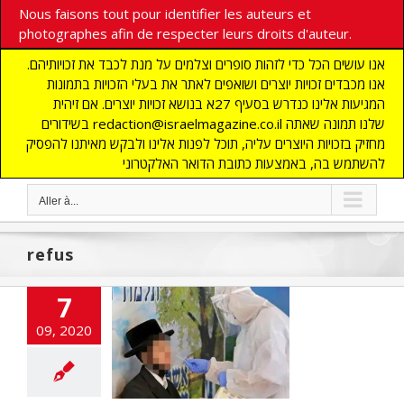
Nous faisons tout pour identifier les auteurs et
photographes afin de respecter leurs droits d'auteur.
אנו עושים הכל כדי לזהות סופרים וצלמים על מנת לכבד את זכויותיהם.
אנו מכבדים זכויות יוצרים ושואפים לאתר את בעלי הזכויות בתמונות
המגיעות אלינו כנדרש בסעיף 27א בנושא זכויות יוצרים. אם זיהית
בשידורים redaction@israelmagazine.co.il שלנו תמונה שאתה
מחזיק בזכויות היוצרים עליה, תוכל לפנות אלינו ולבקש מאיתנו להפסיק
להשתמש בה, באמצעות כתובת הדואר האלקטרוני
Aller à...
refus
7
ort : 20% des
sraéliens
09, 2020
poseraient à
sation du vaccin
COVID-19
E
COMMUNAUTE