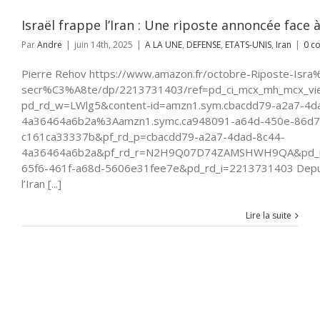
UNIS
Iran
Israël frappe l’Iran : Une riposte annoncée face 
Par
Andre
|
juin 14th, 2025
|
A LA UNE
,
DEFENSE
,
ETATS-UNIS
,
Iran
|
0 c
Pierre Rehov https://www.amazon.fr/octobre-Riposte-Isra
secr%C3%A8te/dp/2213731403/ref=pd_ci_mcx_mh_mcx_vi
pd_rd_w=LWlg5&content-id=amzn1.sym.cbacdd79-a2a7-4d
4a36464a6b2a%3Aamzn1.symc.ca948091-a64d-450e-86d7
c161ca33337b&pf_rd_p=cbacdd79-a2a7-4dad-8c44-
4a36464a6b2a&pf_rd_r=N2H9Q07D74ZAMSHWH9QA&pd_r
65f6-461f-a68d-5606e31fee7e&pd_rd_i=2213731403 Depuis 
l’Iran [...]
Lire la suite