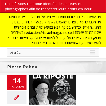
Nous faisons tout pour identifier les auteurs et
photographes afin de respecter leurs droits d'auteur.
אנו עושים הכל כדי לזהות סופרים וצלמים על מנת לכבד את זכויותיהם.
אנו מכבדים זכויות יוצרים ושואפים לאתר את בעלי הזכויות בתמונות
המגיעות אלינו כנדרש בסעיף 27א בנושא זכויות יוצרים. אם זיהית
בשידורים redaction@israelmagazine.co.il שלנו תמונה שאתה
מחזיק בזכויות היוצרים עליה, תוכל לפנות אלינו ולבקש מאיתנו להפסיק
להשתמש בה, באמצעות כתובת הדואר האלקטרוני
Aller à...
Pierre Rehov
14
 frappe l’Iran :
06, 2025
poste annoncée
à une menace
istentielle
E
DEFENSE
ETATS-