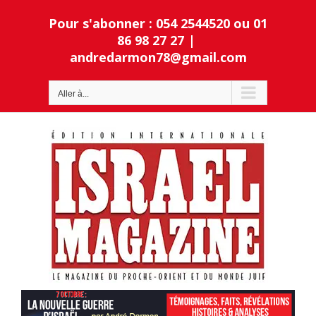
Passer
Pour s'abonner : 054 2544520 ou 01
au
contenu
86 98 27 27
|
andredarmon78@gmail.com
Ouvrir la barre d’outils
Aller à...