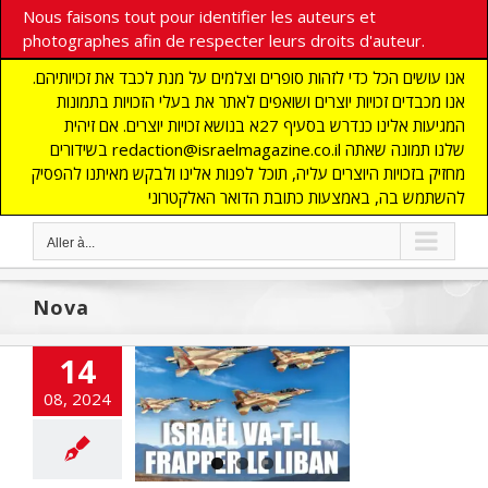
Nous faisons tout pour identifier les auteurs et
photographes afin de respecter leurs droits d'auteur.
אנו עושים הכל כדי לזהות סופרים וצלמים על מנת לכבד את זכויותיהם.
אנו מכבדים זכויות יוצרים ושואפים לאתר את בעלי הזכויות בתמונות
המגיעות אלינו כנדרש בסעיף 27א בנושא זכויות יוצרים. אם זיהית
בשידורים redaction@israelmagazine.co.il שלנו תמונה שאתה
מחזיק בזכויות היוצרים עליה, תוכל לפנות אלינו ולבקש מאיתנו להפסיק
להשתמש בה, באמצעות כתובת הדואר האלקטרוני
Aller à...
Nova
14
08, 2024
i survécu au
cre de Nova”
E
Anti-terrorisme
NSE
flashinfos