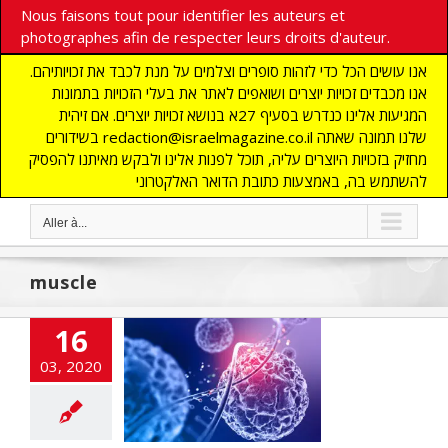
Nous faisons tout pour identifier les auteurs et
photographes afin de respecter leurs droits d'auteur.
אנו עושים הכל כדי לזהות סופרים וצלמים על מנת לכבד את זכויותיהם.
אנו מכבדים זכויות יוצרים ושואפים לאתר את בעלי הזכויות בתמונות
המגיעות אלינו כנדרש בסעיף 27א בנושא זכויות יוצרים. אם זיהית
בשידורים redaction@israelmagazine.co.il שלנו תמונה שאתה
מחזיק בזכויות היוצרים עליה, תוכל לפנות אלינו ולבקש מאיתנו להפסיק
להשתמש בה, באמצעות כתובת הדואר האלקטרוני
Aller à...
muscle
16
mède pour le
03, 2020
Corona ?
cart
A LA UNE
TES
DECOUVERTE
Edito
flashinfos