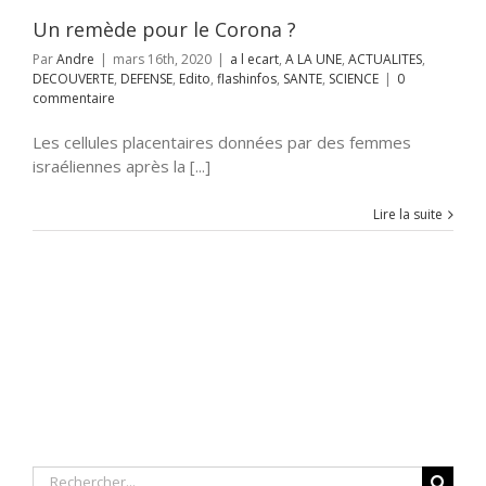
NTE
SCIENCE
Un remède pour le Corona ?
Par
Andre
|
mars 16th, 2020
|
a l ecart
,
A LA UNE
,
ACTUALITES
,
DECOUVERTE
,
DEFENSE
,
Edito
,
flashinfos
,
SANTE
,
SCIENCE
|
0
commentaire
Les cellules placentaires données par des femmes
israéliennes après la [...]
Lire la suite
Rechercher: