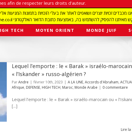
es afin de respecter leurs droits d'auteur.
redaction@israelmagazine.co.il סיק להשתמש בה, באמצעות כתובת הדואר האלקטרוני
IGH TECH
MOYEN ORIENT
MONDE JUIF
S
Lequel l’emporte : le « Barak » israélo-marocai
« l’Iskander » russo-algérien ?
Par
Andre
|
février 10th, 2023
|
A LA UNE
,
Accords d'Abraham
,
ACTUA
Afrique
,
DEFENSE
,
HIGH TECH
,
Maroc
,
Monde Arabe
|
0 commentaire
Lequel l’emporte : le « Barak » israélo-marocain ou « l’Iskan
[...]
Lire la