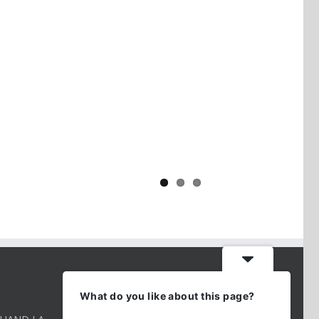
Yaïr Golan : une démocratie pour
un seul camp
CONTACT INFO
What do you like about this page?