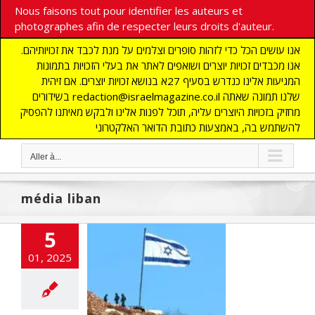
Nous faisons tout pour identifier les auteurs et
photographes afin de respecter leurs droits d'auteur.
אנו עושים הכל כדי לזהות סופרים וצלמים על מנת לכבד את זכויותיהם.
אנו מכבדים זכויות יוצרים ושואפים לאתר את בעלי הזכויות בתמונות
המגיעות אלינו כנדרש בסעיף 27א בנושא זכויות יוצרים. אם זיהית
בשידורים redaction@israelmagazine.co.il שלנו תמונה שאתה
מחזיק בזכויות היוצרים עליה, תוכל לפנות אלינו ולבקש מאיתנו להפסיק
להשתמש בה, באמצעות כתובת הדואר האלקטרוני
Aller à...
média liban
5
01, 2025
va prolonger sa
e au Sud-Liban
LITES
DEFENSE
UNIS
flashinfos