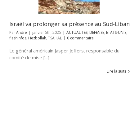
ollah
TSAHAL
Israël va prolonger sa présence au Sud-Liban
Par
Andre
|
janvier 5th, 2025
|
ACTUALITES
,
DEFENSE
,
ETATS-UNIS
,
flashinfos
,
Hezbollah
,
TSAHAL
|
0 commentaire
Le général américain Jasper Jeffers, responsable du
comité de mise [...]
Lire la suite