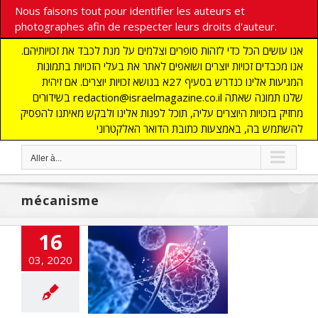
Nous faisons tout pour identifier les auteurs et
photographes afin de respecter leurs droits d'auteur.
אנו עושים הכל כדי לזהות סופרים וצלמים על מנת לכבד את זכויותיהם.
אנו מכבדים זכויות יוצרים ושואפים לאתר את בעלי הזכויות בתמונות
המגיעות אלינו כנדרש בסעיף 27א בנושא זכויות יוצרים. אם זיהית
בשידורים redaction@israelmagazine.co.il שלנו תמונה שאתה
מחזיק בזכויות היוצרים עליה, תוכל לפנות אלינו ולבקש מאיתנו להפסיק
להשתמש בה, באמצעות כתובת הדואר האלקטרוני
Aller à...
mécanisme
16
mède pour le
03, 2020
Corona ?
cart
A LA UNE
TES
DECOUVERTE
Edito
flashinfos