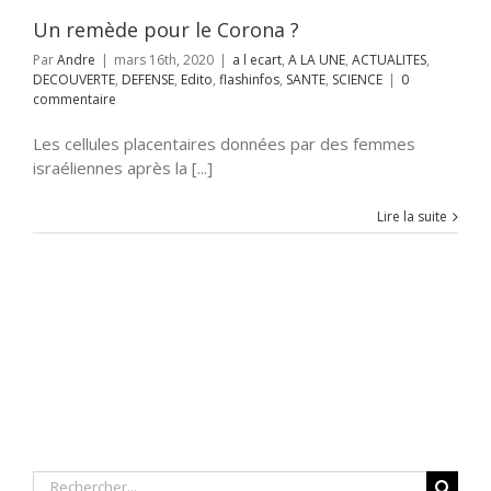
NTE
SCIENCE
Un remède pour le Corona ?
Par
Andre
|
mars 16th, 2020
|
a l ecart
,
A LA UNE
,
ACTUALITES
,
DECOUVERTE
,
DEFENSE
,
Edito
,
flashinfos
,
SANTE
,
SCIENCE
|
0
commentaire
Les cellules placentaires données par des femmes
israéliennes après la [...]
Lire la suite
Rechercher: