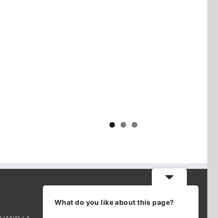
Yaïr Golan : une démocratie pour
un seul camp
CONTACT INFO
What do you like about this page?