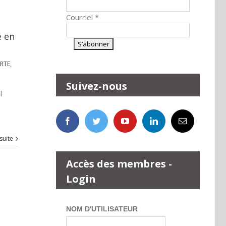
Courriel
*
é en
RTE
,
Suivez-nous
l
 suite
Accès des membres -
Login
NOM D'UTILISATEUR