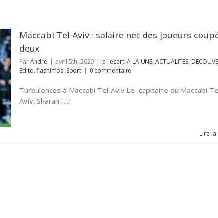
Maccabi Tel-Aviv : salaire net des joueurs coup
deux
Par
Andre
|
avril 5th, 2020
|
a l ecart
,
A LA UNE
,
ACTUALITES
,
DECOUVE
Edito
,
flashinfos
,
Sport
|
0 commentaire
Turbulences à Maccabi Tel-Aviv Le capitaine du Maccabi Te
Aviv, Sharan [...]
Lire la