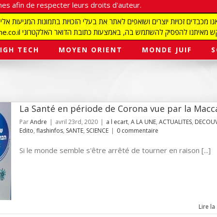
es afin de respecter leurs droits d'auteur.
redaction@israelmagazine.co.il סיק להשתמש בה, באמצעות כתובת הדואר האלקטרוני
IGH TECH
MOYEN ORIENT
MONDE JUIF
S
La Santé en période de Corona vue par la Macc
Par
Andre
|
avril 23rd, 2020
|
a l ecart
,
A LA UNE
,
ACTUALITES
,
DECOUV
Edito
,
flashinfos
,
SANTE
,
SCIENCE
|
0 commentaire
Si le monde semble s'être arrêté de tourner en raison [...]
Lire la