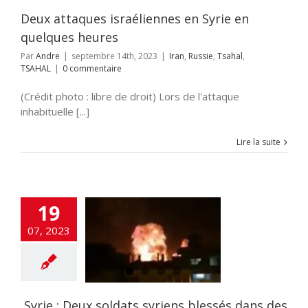
Deux attaques israéliennes en Syrie en
quelques heures
Par
Andre
|
septembre 14th, 2023
|
Iran
,
Russie
,
Tsahal
,
TSAHAL
|
0 commentaire
(Crédit photo : libre de droit) Lors de l'attaque
inhabituelle [...]
Lire la suite
: Deux soldats
19
s blessés dans
s frappes
07, 2023
raéliennes
mées près de
Damas
NE
ACTUALITES
rorisme
DEFENSE
MOYEN ORIENT
Syrie : Deux soldats syriens blessés dans des