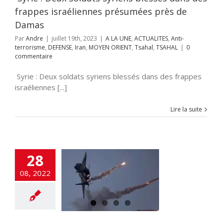
ahal
TSAHAL
frappes israéliennes présumées près de
Damas
Par
Andre
|
juillet 19th, 2023
|
A LA UNE
,
ACTUALITES
,
Anti-
terrorisme
,
DEFENSE
,
Iran
,
MOYEN ORIENT
,
Tsahal
,
TSAHAL
|
0
commentaire
Syrie : Deux soldats syriens blessés dans des frappes
israéliennes [...]
Lire la suite
28
détruit plus de
08, 2022
missiles en une
frappe à Masyaf
LITES
DEFENSE
TSAHAL