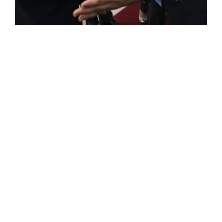
ROSE VALLAND, HEROÏNE DE LA RESISTANCE
FRANÇAISE