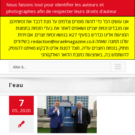
Nous faisons tout pour identifier les auteurs et
photographes afin de respecter leurs droits d'auteur.
אנו עושים הכל כדי לזהות סופרים וצלמים על מנת לכבד את זכויותיהם.
אנו מכבדים זכויות יוצרים ושואפים לאתר את בעלי הזכויות בתמונות
המגיעות אלינו כנדרש בסעיף 27א בנושא זכויות יוצרים. אם זיהית
בשידורים redaction@israelmagazine.co.il שלנו תמונה שאתה
מחזיק בזכויות היוצרים עליה, תוכל לפנות אלינו ולבקש מאיתנו להפסיק
להשתמש בה, באמצעות כתובת הדואר האלקטרוני
Aller à...
l’eau
7
Mirilashvili : un
rdaire israélien
05, 2020
e apporter de
 Gaza desséchée
cart
A LA UNE
ITES
ECONOMIE