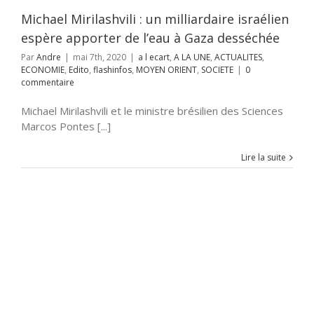
lashinfos
MOYEN
ENT
SOCIETE
Michael Mirilashvili : un milliardaire israélien
espère apporter de l’eau à Gaza desséchée
Par
Andre
|
mai 7th, 2020
|
a l ecart
,
A LA UNE
,
ACTUALITES
,
ECONOMIE
,
Edito
,
flashinfos
,
MOYEN ORIENT
,
SOCIETE
|
0
commentaire
Michael Mirilashvili et le ministre brésilien des Sciences
Marcos Pontes [...]
Lire la suite