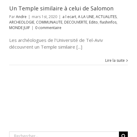
UVERTE
Edito
fos
MONDE JUIF
Un Temple similaire à celui de Salomon
Par
Andre
|
mars 1st, 2020
|
a l ecart
,
A LA UNE
,
ACTUALITES
,
ARCHEOLOGIE
,
COMMUNAUTE
,
DECOUVERTE
,
Edito
,
flashinfos
,
MONDE JUIF
|
0 commentaire
Les archéologues de l'Université de Tel-Aviv
découvrent un Temple similaire [...]
Lire la suite
Rechercher: