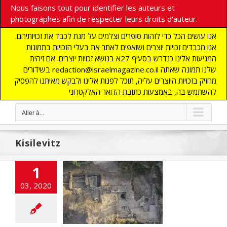
Nous faisons tout pour identifier les auteurs et
photographes afin de respecter leurs droits d'auteur.
אנו עושים הכל כדי לזהות סופרים וצלמים על מנת לכבד את זכויותיהם.
אנו מכבדים זכויות יוצרים ושואפים לאתר את בעלי הזכויות בתמונות
המגיעות אלינו כנדרש בסעיף 27א בנושא זכויות יוצרים. אם זיהית
בשידורים redaction@israelmagazine.co.il שלנו תמונה שאתה
מחזיק בזכויות היוצרים עליה, תוכל לפנות אלינו ולבקש מאיתנו להפסיק
להשתמש בה, באמצעות כתובת הדואר האלקטרוני
Aller à...
Kisilevitz
1
ple similaire à
i de Salomon
03, 2020
cart
A LA UNE
CTUALITES
CHEOLOGIE
MMUNAUTE