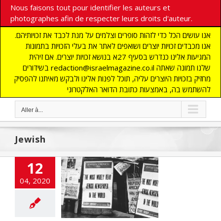
Nous faisons tout pour identifier les auteurs et
photographes afin de respecter leurs droits d'auteur.
אנו עושים הכל כדי לזהות סופרים וצלמים על מנת לכבד את זכויותיהם.
אנו מכבדים זכויות יוצרים ושואפים לאתר את בעלי הזכויות בתמונות
המגיעות אלינו כנדרש בסעיף 27א בנושא זכויות יוצרים. אם זיהית
בשידורים redaction@israelmagazine.co.il שלנו תמונה שאתה
מחזיק בזכויות היוצרים עליה, תוכל לפנות אלינו ולבקש מאיתנו להפסיק
להשתמש בה, באמצעות כתובת הדואר האלקטרוני
Aller à...
Jewish
12
ation du Jewish
04, 2020
Chronicle
cart
A LA UNE
TES
DECOUVERTE
NOMIE
Edito