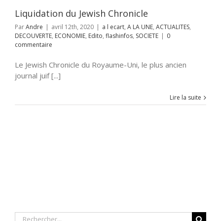
infos
SOCIETE
Liquidation du Jewish Chronicle
Par
Andre
|
avril 12th, 2020
|
a l ecart
,
A LA UNE
,
ACTUALITES
,
DECOUVERTE
,
ECONOMIE
,
Edito
,
flashinfos
,
SOCIETE
|
0
commentaire
Le Jewish Chronicle du Royaume-Uni, le plus ancien
journal juif [...]
Lire la suite
Rechercher: