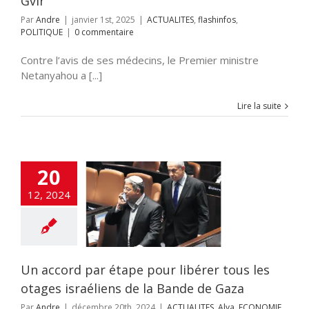
Gvir
Par
Andre
|
janvier 1st, 2025
|
ACTUALITES
,
flashinfos
,
POLITIQUE
|
0 commentaire
Contre l’avis de ses médecins, le Premier ministre
Netanyahou a [...]
Lire la suite
cord par étape
20
ibérer tous les
israéliens de la
12, 2024
de de Gaza
UALITES
Alya
IE
Fatah-Tanzim
nfos
Institutions
idnappés
News1
classé
otages
Un accord par étape pour libérer tous les
ITIQUE
SANTE
otages israéliens de la Bande de Gaza
Par
Andre
|
décembre 20th, 2024
|
ACTUALITES
,
Alya
,
ECONOMIE
,