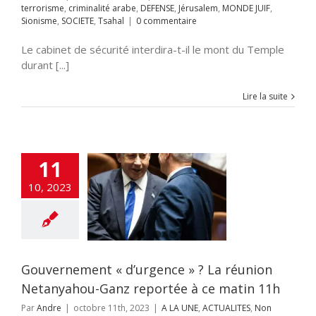
terrorisme
,
criminalité arabe
,
DEFENSE
,
Jérusalem
,
MONDE JUIF
,
Sionisme
,
SOCIETE
,
Tsahal
|
0 commentaire
Le cabinet de sécurité interdira-t-il le mont du Temple
durant [...]
Lire la suite
11
vernement «
gence » ? La
10, 2023
n Netanyahou-
reportée à ce
atin 11h
ACTUALITES
Non
classé
Gouvernement « d’urgence » ? La réunion
Netanyahou-Ganz reportée à ce matin 11h
Par
Andre
|
octobre 11th, 2023
|
A LA UNE
,
ACTUALITES
,
Non