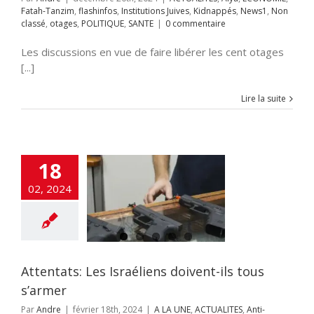
Fatah-Tanzim
,
flashinfos
,
Institutions Juives
,
Kidnappés
,
News1
,
Non
classé
,
otages
,
POLITIQUE
,
SANTE
|
0 commentaire
Les discussions en vue de faire libérer les cent otages
[...]
Lire la suite
18
entats: Les
ens doivent-ils
02, 2024
us s’armer
NE
ACTUALITES
rorisme
criminalité
EFENSE
Jérusalem
 JUIF
Sionisme
CIETE
Tsahal
Attentats: Les Israéliens doivent-ils tous
s’armer
Par
Andre
|
février 18th, 2024
|
A LA UNE
,
ACTUALITES
,
Anti-