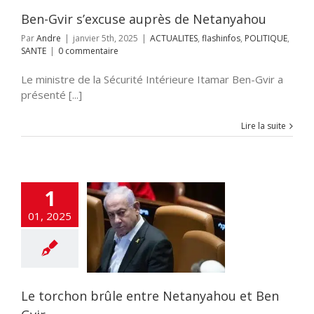
Ben-Gvir s’excuse auprès de Netanyahou
Par
Andre
|
janvier 5th, 2025
|
ACTUALITES
,
flashinfos
,
POLITIQUE
,
SANTE
|
0 commentaire
Le ministre de la Sécurité Intérieure Itamar Ben-Gvir a
présenté [...]
Lire la suite
1
01, 2025
hon brûle entre
yahou et Ben
Gvir
LITES
flashinfos
POLITIQUE
Le torchon brûle entre Netanyahou et Ben