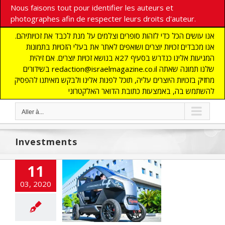
Nous faisons tout pour identifier les auteurs et
photographes afin de respecter leurs droits d'auteur.
אנו עושים הכל כדי לזהות סופרים וצלמים על מנת לכבד את זכויותיהם.
אנו מכבדים זכויות יוצרים ושואפים לאתר את בעלי הזכויות בתמונות
המגיעות אלינו כנדרש בסעיף 27א בנושא זכויות יוצרים. אם זיהית
בשידורים redaction@israelmagazine.co.il שלנו תמונה שאתה
מחזיק בזכויות היוצרים עליה, תוכל לפנות אלינו ולבקש מאיתנו להפסיק
להשתמש בה, באמצעות כתובת הדואר האלקטרוני
Aller à...
Investments
ne voiture
11
enne qui résout
03, 2020
problèmes de
tionnement
cart
A LA UNE
ITES
ECONOMIE
ections
flashinfos