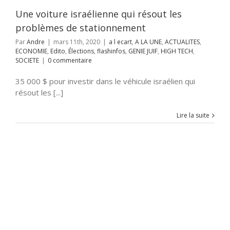
JUIF
HIGH TECH
Une voiture israélienne qui résout les
SOCIETE
problèmes de stationnement
Par
Andre
|
mars 11th, 2020
|
a l ecart
,
A LA UNE
,
ACTUALITES
,
ECONOMIE
,
Edito
,
Élections
,
flashinfos
,
GENIE JUIF
,
HIGH TECH
,
SOCIETE
|
0 commentaire
35 000 $ pour investir dans le véhicule israélien qui
résout les [...]
Lire la suite