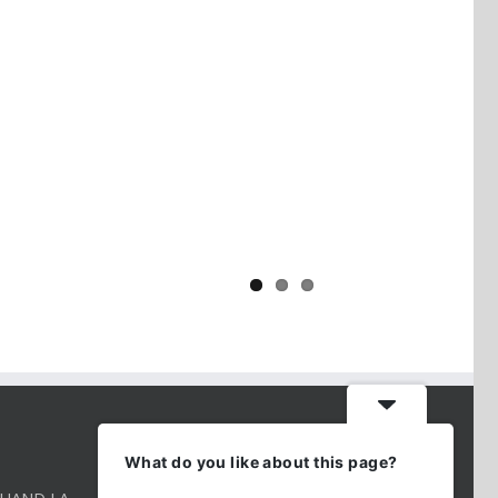
Yaïr Golan : une démocratie pour
un seul camp
CONTACT INFO
What do you like about this page?