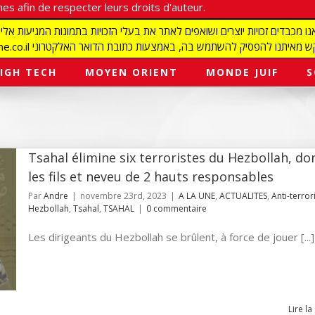
es afin de respecter leurs droits d'auteur.
redaction@israelmagazine.co.il סיק להשתמש בה, באמצעות כתובת הדואר האלקטרוני
IGH TECH
MOYEN ORIENT
MONDE JUIF
S
Tsahal élimine six terroristes du Hezbollah, do
les fils et neveu de 2 hauts responsables
Par
Andre
|
novembre 23rd, 2023
|
A LA UNE
,
ACTUALITES
,
Anti-terro
Hezbollah
,
Tsahal
,
TSAHAL
|
0 commentaire
Les dirigeants du Hezbollah se brûlent, à force de jouer [...]
Lire la