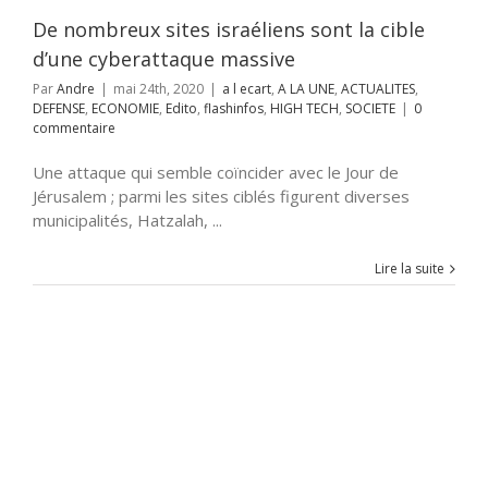
nfos
HIGH TECH
De nombreux sites israéliens sont la cible
SOCIETE
d’une cyberattaque massive
Par
Andre
|
mai 24th, 2020
|
a l ecart
,
A LA UNE
,
ACTUALITES
,
DEFENSE
,
ECONOMIE
,
Edito
,
flashinfos
,
HIGH TECH
,
SOCIETE
|
0
commentaire
Une attaque qui semble coïncider avec le Jour de
Jérusalem ; parmi les sites ciblés figurent diverses
municipalités, Hatzalah, ...
Lire la suite