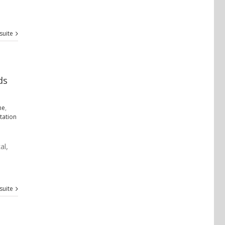
 suite
ds
me
,
itation
al,
 suite