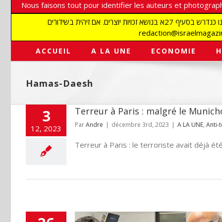
Nous faisons tout pour identifier les auteurs et photograph
אנו עושים הכל כדי לזהות סופרים וצלמים על מנת לכבד את זכויותיהם. אנו מכבדים זכויות יוצרים ושואפים לאתר את בעלי הזכויות בתמונות המגיעות אלינו כנדרש בסעיף 27א בנושא זכויות יוצרים. אם זיהית בשידורים
ACCUEIL
A LA UNE
ECONOMIE
H
Hamas-Daesh
Terreur à Paris : malgré le Municho
3
Par
Andre
|
décembre 3rd, 2023
|
A LA UNE
,
Anti-
12, 2023
Terreur à Paris : le terroriste avait déjà ét