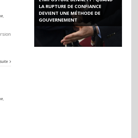
LA RUPTURE DE CONFIANCE
DEVIENT UNE MÉTHODE DE
me
,
GOUVERNEMENT
ROSE VALLAND, HEROÏNE DE LA
rsion
RESISTANCE FRANÇAISE
 suite
me
,