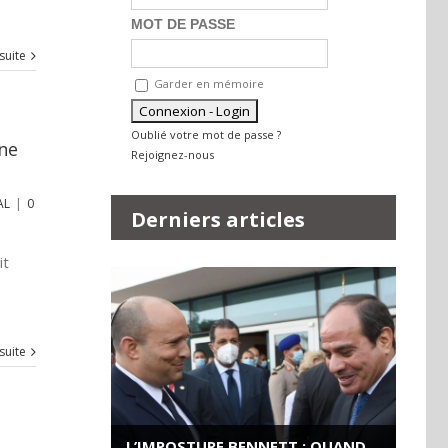
MOT DE PASSE
 suite
Garder en mémoire
Oublié votre mot de passe ?
ne
Rejoignez-nous
AL
|
0
Derniers articles
it
 suite
L’IMPOSTURE BENNETT : QUAND