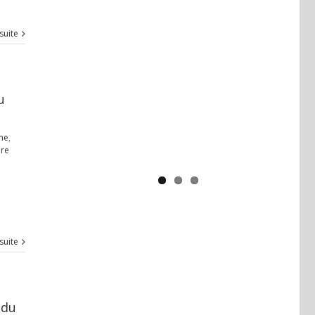
 suite
Yaïr Golan : une démocratie pour
un seul camp
u
sme
,
re
 suite
 du