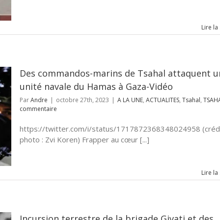
Lire la
Des commandos-marins de Tsahal attaquent u
unité navale du Hamas à Gaza-Vidéo
Par
Andre
|
octobre 27th, 2023
|
A LA UNE
,
ACTUALITES
,
Tsahal
,
TSAH
commentaire
https://twitter.com/i/status/1717872368348024958 (créd
photo : Zvi Koren) Frapper au cœur [...]
Lire la
Incursion terrestre de la brigade Givati et des