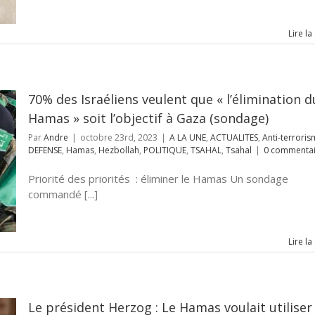
Lire la
70% des Israéliens veulent que « l’élimination d
Hamas » soit l’objectif à Gaza (sondage)
Par
Andre
|
octobre 23rd, 2023
|
A LA UNE
,
ACTUALITES
,
Anti-terrori
DEFENSE
,
Hamas
,
Hezbollah
,
POLITIQUE
,
TSAHAL
,
Tsahal
|
0 commentai
Priorité des priorités : éliminer le Hamas Un sondage
commandé [...]
Lire la
Le président Herzog : Le Hamas voulait utiliser