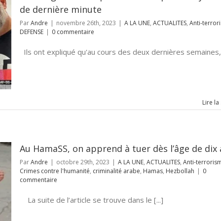
de dernière minute
Par
Andre
|
novembre 26th, 2023
|
A LA UNE
,
ACTUALITES
,
Anti-terror
DEFENSE
|
0 commentaire
Ils ont expliqué qu'au cours des deux dernières semaines, [
Lire la
Au HamaSS, on apprend à tuer dès l’âge de dix
Par
Andre
|
octobre 29th, 2023
|
A LA UNE
,
ACTUALITES
,
Anti-terroris
Crimes contre l'humanité
,
criminalité arabe
,
Hamas
,
Hezbollah
|
0
commentaire
La suite de l’article se trouve dans le [...]