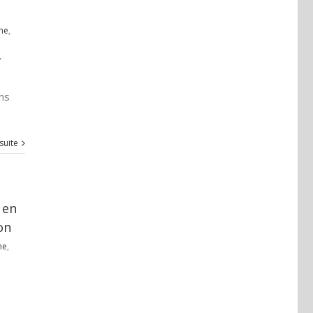
sme
,
,
ns
 suite
 en
on
me
,