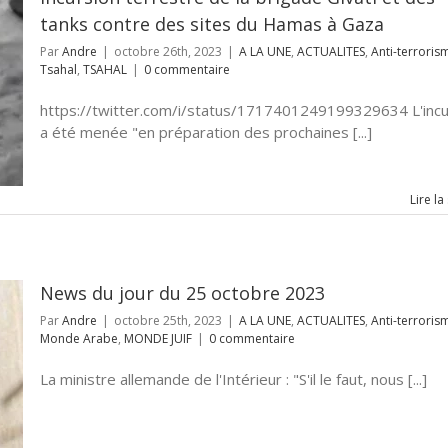
tanks contre des sites du Hamas à Gaza
Par
Andre
|
octobre 26th, 2023
|
A LA UNE
,
ACTUALITES
,
Anti-terroris
Tsahal
,
TSAHAL
|
0 commentaire
https://twitter.com/i/status/1717401249199329634 L'incu
a été menée "en préparation des prochaines [...]
Lire la
News du jour du 25 octobre 2023
Par
Andre
|
octobre 25th, 2023
|
A LA UNE
,
ACTUALITES
,
Anti-terroris
Monde Arabe
,
MONDE JUIF
|
0 commentaire
La ministre allemande de l'Intérieur : "S'il le faut, nous [...]