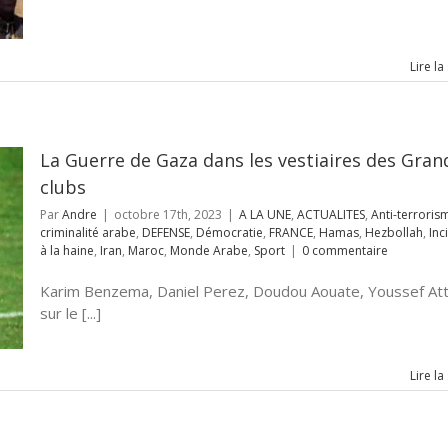
Lire la
La Guerre de Gaza dans les vestiaires des Gran
clubs
Par
Andre
|
octobre 17th, 2023
|
A LA UNE
,
ACTUALITES
,
Anti-terroris
criminalité arabe
,
DEFENSE
,
Démocratie
,
FRANCE
,
Hamas
,
Hezbollah
,
Inc
à la haine
,
Iran
,
Maroc
,
Monde Arabe
,
Sport
|
0 commentaire
Karim Benzema, Daniel Perez, Doudou Aouate, Youssef Att
sur le [...]
Lire la