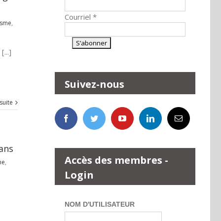
Courriel
*
isme
,
...]
Suivez-nous
 suite
 ans
Accès des membres -
me
,
Login
NOM D'UTILISATEUR