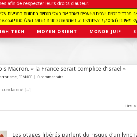
es afin de respecter leurs droits d'auteur.
redaction@israelmagazine.co.il סיק להשתמש בה, באמצעות כתובת הדואר האלקטרוני
IGH TECH
MOYEN ORIENT
MONDE JUIF
S
is Macron, « la France serait complice d’Israël »
terrorisme
,
FRANCE
|
0 commentaire
é condamné [...]
Lire la
Les otages libérés parlent du risque d’un lynch