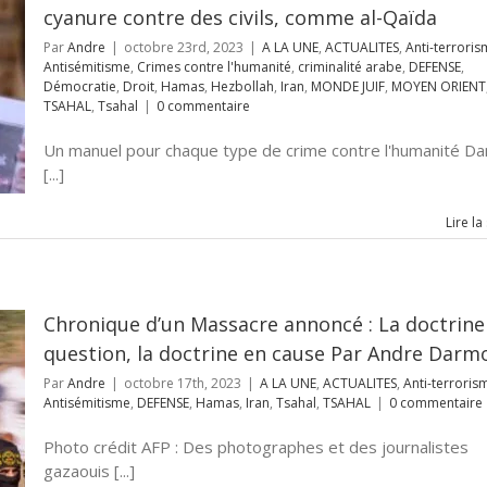
cyanure contre des civils, comme al-Qaïda
Par
Andre
|
octobre 23rd, 2023
|
A LA UNE
,
ACTUALITES
,
Anti-terrori
Antisémitisme
,
Crimes contre l'humanité
,
criminalité arabe
,
DEFENSE
,
Démocratie
,
Droit
,
Hamas
,
Hezbollah
,
Iran
,
MONDE JUIF
,
MOYEN ORIENT
TSAHAL
,
Tsahal
|
0 commentaire
Un manuel pour chaque type de crime contre l'humanité Da
[...]
Lire la
Chronique d’un Massacre annoncé : La doctrine
question, la doctrine en cause Par Andre Darm
Par
Andre
|
octobre 17th, 2023
|
A LA UNE
,
ACTUALITES
,
Anti-terroris
Antisémitisme
,
DEFENSE
,
Hamas
,
Iran
,
Tsahal
,
TSAHAL
|
0 commentaire
Photo crédit AFP : Des photographes et des journalistes
gazaouis [...]