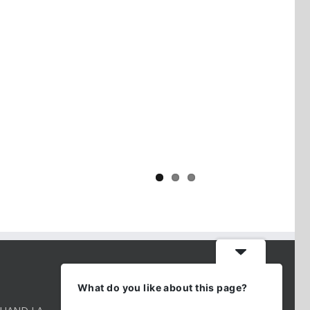
Yaïr Golan : une démocratie pour
un seul camp
CONTACT INFO
What do you like about this page?