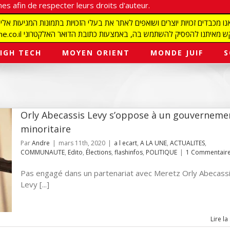
es afin de respecter leurs droits d'auteur.
redaction@israelmagazine.co.il סיק להשתמש בה, באמצעות כתובת הדואר האלקטרוני
IGH TECH
MOYEN ORIENT
MONDE JUIF
S
Orly Abecassis Levy s’oppose à un gouverneme
minoritaire
Par
Andre
|
mars 11th, 2020
|
a l ecart
,
A LA UNE
,
ACTUALITES
,
COMMUNAUTE
,
Edito
,
Élections
,
flashinfos
,
POLITIQUE
|
1 Commentair
Pas engagé dans un partenariat avec Meretz Orly Abecassi
Levy [...]
Lire la