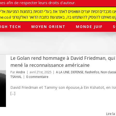
es afin de respecter leurs droits d'auteur.
redaction@israelmagazine.co.il סיק להשתמש בה, באמצעות כתובת הדואר האלקטרוני
IGH TECH
MOYEN ORIENT
MONDE JUIF
S
Le Golan rend hommage à David Friedman, qui
mené la reconnaissance américaine
Par
Andre
|
avril 21st, 2025
|
A LA UNE
,
DEFENSE
,
flashinfos
,
Non class
TSAHAL
|
0 commentaire
David Friedman et Tammy son épouse,à Ein Kshatot, en Isr
[...]
Lire la