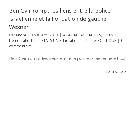
t
ETATS-UNIS
ation à la haine
Ben Gvir rompt les liens entre la police
POLITIQUE
israélienne et la Fondation de gauche
Wexner
Par
Andre
|
août 30th, 2023
|
A LA UNE
,
ACTUALITES
,
DEFENSE
,
Démocratie
,
Droit
,
ETATS-UNIS
,
Incitation à la haine
,
POLITIQUE
|
0
commentaire
Ben Gvir rompt les liens entre la police israélienne et [...]
Lire la suite