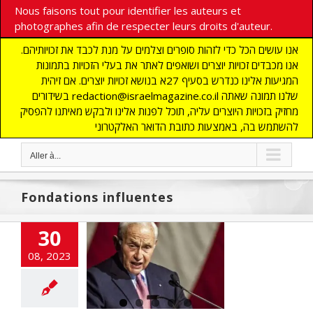
Nous faisons tout pour identifier les auteurs et
photographes afin de respecter leurs droits d'auteur.
אנו עושים הכל כדי לזהות סופרים וצלמים על מנת לכבד את זכויותיהם.
אנו מכבדים זכויות יוצרים ושואפים לאתר את בעלי הזכויות בתמונות
המגיעות אלינו כנדרש בסעיף 27א בנושא זכויות יוצרים. אם זיהית
בשידורים redaction@israelmagazine.co.il שלנו תמונה שאתה
מחזיק בזכויות היוצרים עליה, תוכל לפנות אלינו ולבקש מאיתנו להפסיק
להשתמש בה, באמצעות כתובת הדואר האלקטרוני
Aller à...
Fondations influentes
vir rompt les
30
entre la police
élienne et la
08, 2023
ion de gauche
Wexner
NE
ACTUALITES
SE
Démocratie