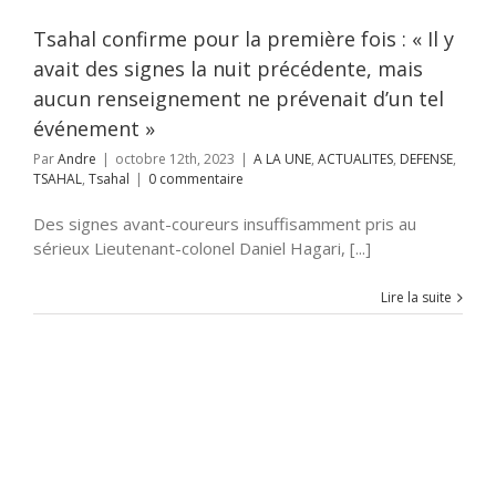
NE
ACTUALITES
E
TSAHAL
Tsahal
Tsahal confirme pour la première fois : « Il y
avait des signes la nuit précédente, mais
aucun renseignement ne prévenait d’un tel
événement »
Par
Andre
|
octobre 12th, 2023
|
A LA UNE
,
ACTUALITES
,
DEFENSE
,
TSAHAL
,
Tsahal
|
0 commentaire
Des signes avant-coureurs insuffisamment pris au
sérieux Lieutenant-colonel Daniel Hagari, [...]
Lire la suite