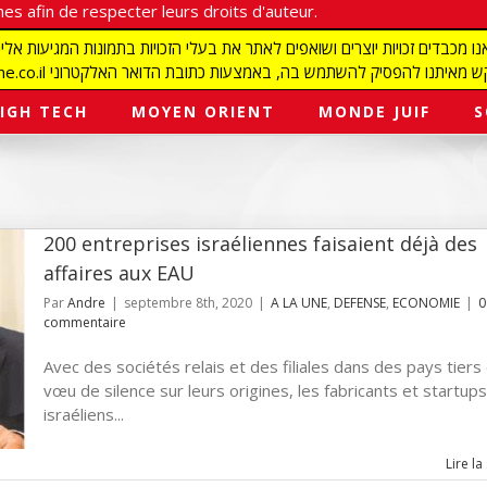
es afin de respecter leurs droits d'auteur.
redaction@israelmagazine.co.il סיק להשתמש בה, באמצעות כתובת הדואר האלקטרוני
IGH TECH
MOYEN ORIENT
MONDE JUIF
S
200 entreprises israéliennes faisaient déjà des
affaires aux EAU
Par
Andre
|
septembre 8th, 2020
|
A LA UNE
,
DEFENSE
,
ECONOMIE
|
0
commentaire
Avec des sociétés relais et des filiales dans des pays tiers
vœu de silence sur leurs origines, les fabricants et startups
israéliens...
Lire la