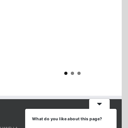
Yaïr Golan : une démocratie pour
un seul camp
CONTACT INFO
What do you like about this page?