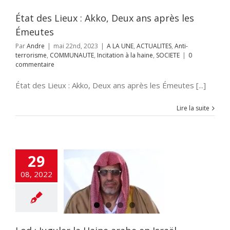
aine
SOCIETE
État des Lieux : Akko, Deux ans après les
Émeutes
Par
Andre
|
mai 22nd, 2023
|
A LA UNE
,
ACTUALITES
,
Anti-
terrorisme
,
COMMUNAUTE
,
Incitation à la haine
,
SOCIETE
|
0
commentaire
État des Lieux : Akko, Deux ans après les Émeutes [...]
Lire la suite
29
08, 2022
uguler la Haine
be en Israël
ation à la haine