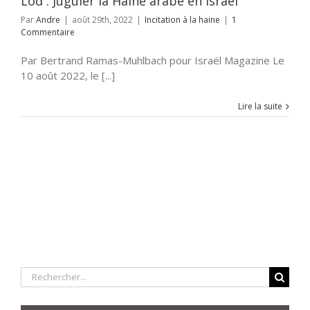
Lod : Juguler la Haine arabe en Israël
Par
Andre
|
août 29th, 2022
|
Incitation à la haine
|
1
Commentaire
Par Bertrand Ramas-Muhlbach pour Israël Magazine Le
10 août 2022, le [...]
Lire la suite
Rechercher: