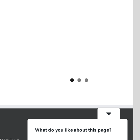
Yaïr Golan : une démocratie pour
un seul camp
CONTACT INFO
What do you like about this page?