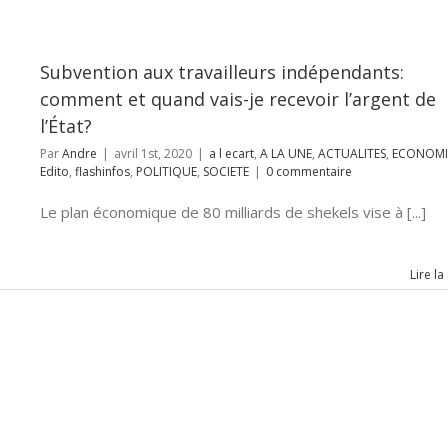
Subvention aux travailleurs indépendants:
comment et quand vais-je recevoir l’argent de
l’État?
Par
Andre
|
avril 1st, 2020
|
a l ecart
,
A LA UNE
,
ACTUALITES
,
ECONOMI
Edito
,
flashinfos
,
POLITIQUE
,
SOCIETE
|
0 commentaire
Le plan économique de 80 milliards de shekels vise à [...]
Lire la