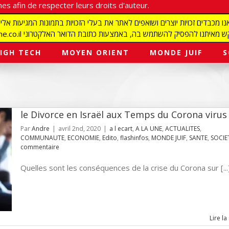
es afin de respecter leurs droits d'auteur.
redaction@israelmagazine.co.il סיק להשתמש בה, באמצעות כתובת הדואר האלקטרוני
IGH TECH
MOYEN ORIENT
MONDE JUIF
S
le Divorce en Israël aux Temps du Corona virus
Par
Andre
|
avril 2nd, 2020
|
a l ecart
,
A LA UNE
,
ACTUALITES
,
COMMUNAUTE
,
ECONOMIE
,
Edito
,
flashinfos
,
MONDE JUIF
,
SANTE
,
SOCIE
commentaire
Quelles sont les conséquences de la crise du Corona sur [...
Lire la