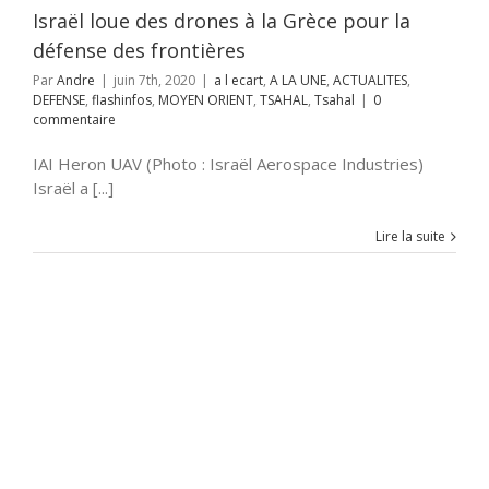
AHAL
Tsahal
Israël loue des drones à la Grèce pour la
défense des frontières
Par
Andre
|
juin 7th, 2020
|
a l ecart
,
A LA UNE
,
ACTUALITES
,
DEFENSE
,
flashinfos
,
MOYEN ORIENT
,
TSAHAL
,
Tsahal
|
0
commentaire
IAI Heron UAV (Photo : Israël Aerospace Industries)
Israël a [...]
Lire la suite