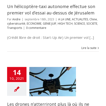
OMIE
GENIE JUIF
 TECH
SCIENCE
Un hélicoptère-taxi autonome effectue son
ETE
Transports
premier vol d’essai au-dessus de Jérusalem
Par
Andre
|
septembre 18th, 2023
|
A LA UNE
,
ACTUALITES
,
Chine
,
cybersécurité
,
ECONOMIE
,
GENIE JUIF
,
HIGH TECH
,
SCIENCE
,
SOCIETE
,
Transports
|
0 commentaire
(Crédit libre de droit : Start-Up Air) Un premier vol [...]
Lire la suite
14
es drones
10, 2021
iront plus là où
 devraient pas
NE
DECOUVERTE
ENSE
TSAHAL
Les drones n’atterriront plus là où ils ne