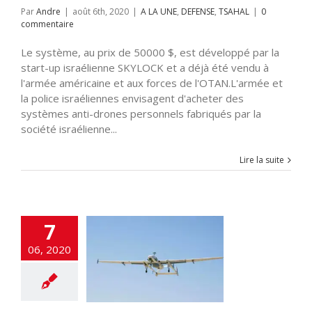
Par
Andre
|
août 6th, 2020
|
A LA UNE
,
DEFENSE
,
TSAHAL
|
0
commentaire
Le système, au prix de 50000 $, est développé par la
start-up israélienne SKYLOCK et a déjà été vendu à
l'armée américaine et aux forces de l'OTAN.L'armée et
la police israéliennes envisagent d'acheter des
systèmes anti-drones personnels fabriqués par la
société israélienne...
Lire la suite
7
loue des drones
06, 2020
Grèce pour la
 des frontières
cart
A LA UNE
LITES
DEFENSE
s
MOYEN ORIENT