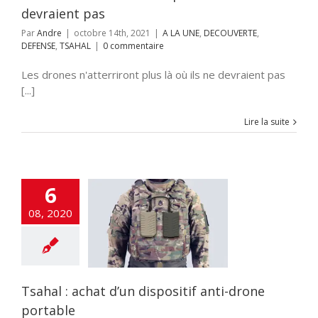
devraient pas
Par
Andre
|
octobre 14th, 2021
|
A LA UNE
,
DECOUVERTE
,
DEFENSE
,
TSAHAL
|
0 commentaire
Les drones n'atterriront plus là où ils ne devraient pas
[...]
Lire la suite
6
08, 2020
l : achat d’un
itif anti-drone
portable
DEFENSE
TSAHAL
Tsahal : achat d’un dispositif anti-drone
portable