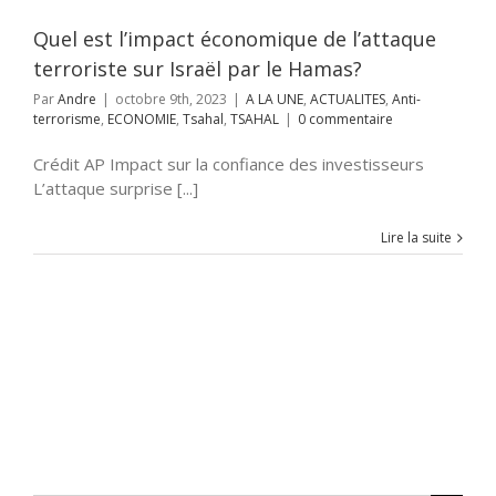
i-terrorisme
IE
Tsahal
TSAHAL
Quel est l’impact économique de l’attaque
terroriste sur Israël par le Hamas?
Par
Andre
|
octobre 9th, 2023
|
A LA UNE
,
ACTUALITES
,
Anti-
terrorisme
,
ECONOMIE
,
Tsahal
,
TSAHAL
|
0 commentaire
Crédit AP Impact sur la confiance des investisseurs
L’attaque surprise [...]
Lire la suite