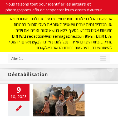
Nous faisons tout pour identifier les auteurs et
photographes afin de respecter leurs droits d'auteur.
אנו עושים הכל כדי לזהות סופרים וצלמים על מנת לכבד את זכויותיהם.
אנו מכבדים זכויות יוצרים ושואפים לאתר את בעלי הזכויות בתמונות
המגיעות אלינו כנדרש בסעיף 27א בנושא זכויות יוצרים. אם זיהית
בשידורים redaction@israelmagazine.co.il שלנו תמונה שאתה
מחזיק בזכויות היוצרים עליה, תוכל לפנות אלינו ולבקש מאיתנו להפסיק
להשתמש בה, באמצעות כתובת הדואר האלקטרוני
Aller à...
Déstabilisation
9
 est l’impact
nomique de
10, 2023
que terroriste
Israël par le
Hamas?
NE
ACTUALITES