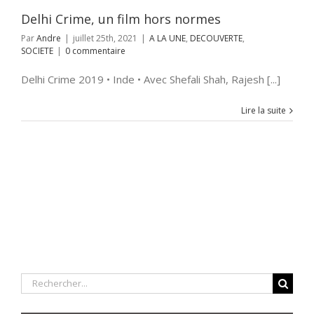
Delhi Crime, un film hors normes
Par
Andre
|
juillet 25th, 2021
|
A LA UNE
,
DECOUVERTE
,
SOCIETE
|
0 commentaire
Delhi Crime 2019 • Inde • Avec Shefali Shah, Rajesh [...]
Lire la suite
Rechercher: