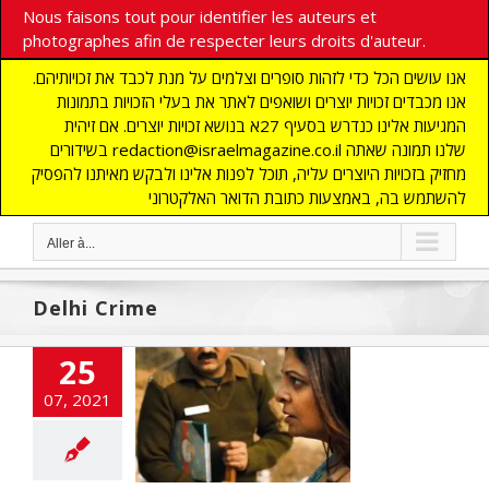
Nous faisons tout pour identifier les auteurs et
photographes afin de respecter leurs droits d'auteur.
אנו עושים הכל כדי לזהות סופרים וצלמים על מנת לכבד את זכויותיהם.
אנו מכבדים זכויות יוצרים ושואפים לאתר את בעלי הזכויות בתמונות
המגיעות אלינו כנדרש בסעיף 27א בנושא זכויות יוצרים. אם זיהית
בשידורים redaction@israelmagazine.co.il שלנו תמונה שאתה
מחזיק בזכויות היוצרים עליה, תוכל לפנות אלינו ולבקש מאיתנו להפסיק
להשתמש בה, באמצעות כתובת הדואר האלקטרוני
Aller à...
Delhi Crime
25
07, 2021
Crime, un film
rs normes
NE
DECOUVERTE
SOCIETE