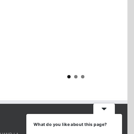
Yaïr Golan : une démocratie pour
un seul camp
CONTACT INFO
What do you like about this page?