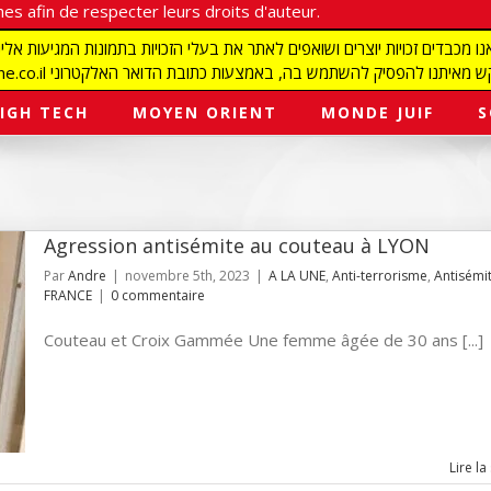
es afin de respecter leurs droits d'auteur.
redaction@israelmagazine.co.il סיק להשתמש בה, באמצעות כתובת הדואר האלקטרוני
IGH TECH
MOYEN ORIENT
MONDE JUIF
S
Agression antisémite au couteau à LYON
Par
Andre
|
novembre 5th, 2023
|
A LA UNE
,
Anti-terrorisme
,
Antisémi
FRANCE
|
0 commentaire
Couteau et Croix Gammée Une femme âgée de 30 ans [...]
Lire la