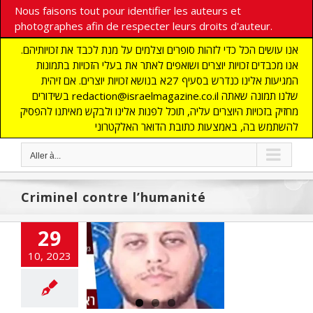
Nous faisons tout pour identifier les auteurs et
photographes afin de respecter leurs droits d'auteur.
אנו עושים הכל כדי לזהות סופרים וצלמים על מנת לכבד את זכויותיהם.
אנו מכבדים זכויות יוצרים ושואפים לאתר את בעלי הזכויות בתמונות
המגיעות אלינו כנדרש בסעיף 27א בנושא זכויות יוצרים. אם זיהית
בשידורים redaction@israelmagazine.co.il שלנו תמונה שאתה
מחזיק בזכויות היוצרים עליה, תוכל לפנות אלינו ולבקש מאיתנו להפסיק
להשתמש בה, באמצעות כתובת הדואר האלקטרוני
Aller à...
Criminel contre l’humanité
29
mination du
10, 2023
andant de la
avale du Hamas
à Gaza
Non classé