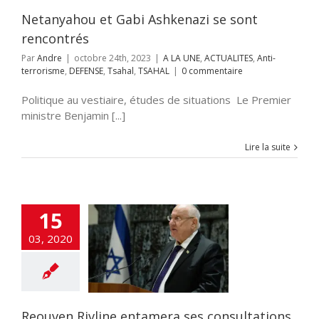
ahal
TSAHAL
Netanyahou et Gabi Ashkenazi se sont
rencontrés
Par
Andre
|
octobre 24th, 2023
|
A LA UNE
,
ACTUALITES
,
Anti-
terrorisme
,
DEFENSE
,
Tsahal
,
TSAHAL
|
0 commentaire
Politique au vestiaire, études de situations Le Premier
ministre Benjamin [...]
Lire la suite
uven Rivline
15
tamera ses
03, 2020
ations avec les
sentants des
s aujourd’hui
cart
A LA UNE
ALITES
Edito
ions
flashinfos
Reouven Rivline entamera ses consultations
TIQUE
SOCIETE