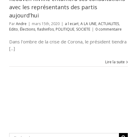
avec les représentants des partis
aujourd’hui
Par
Andre
|
mars 15th, 2020
|
a l ecart
,
A LA UNE
,
ACTUALITES
,
Edito
,
Élections
,
flashinfos
,
POLITIQUE
,
SOCIETE
|
0 commentaire
Dans l'ombre de la crise de Corona, le président tiendra
[...]
Lire la suite
Rechercher: