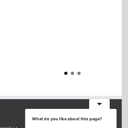
Yaïr Golan : une démocratie pour
un seul camp
CONTACT INFO
What do you like about this page?