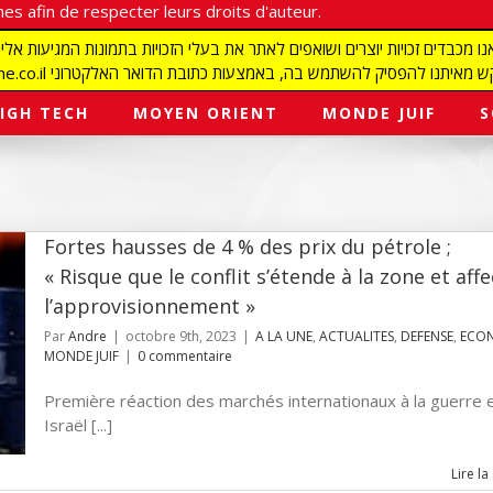
es afin de respecter leurs droits d'auteur.
redaction@israelmagazine.co.il סיק להשתמש בה, באמצעות כתובת הדואר האלקטרוני
IGH TECH
MOYEN ORIENT
MONDE JUIF
S
Fortes hausses de 4 % des prix du pétrole ;
« Risque que le conflit s’étende à la zone et aff
l’approvisionnement »
Par
Andre
|
octobre 9th, 2023
|
A LA UNE
,
ACTUALITES
,
DEFENSE
,
ECO
MONDE JUIF
|
0 commentaire
Première réaction des marchés internationaux à la guerre 
Israël [...]
Lire la