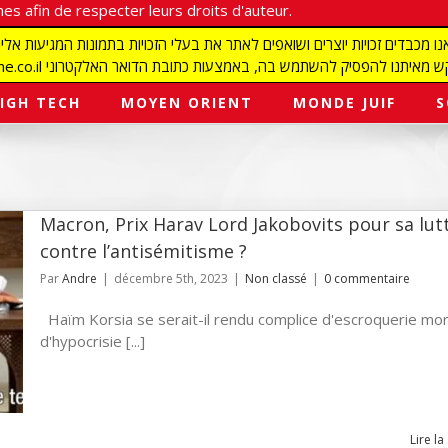
es afin de respecter leurs droits d'auteur.
redaction@israelmagazine.co.il סיק להשתמש בה, באמצעות כתובת הדואר האלקטרוני
IGH TECH
MOYEN ORIENT
MONDE JUIF
S
Macron, Prix Harav Lord Jakobovits pour sa lut
contre l’antisémitisme ?
Par
Andre
|
décembre 5th, 2023
|
Non classé
|
0 commentaire
Haïm Korsia se serait-il rendu complice d'escroquerie mor
d'hypocrisie [...]
Lire la