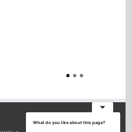
Yaïr Golan : une démocratie pour
un seul camp
CONTACT INFO
What do you like about this page?