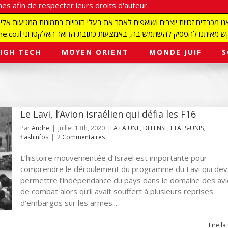
es afin de respecter leurs droits d'auteur.
redaction@israelmagazine.co.il סיק להשתמש בה, באמצעות כתובת הדואר האלקטרוני
IGH TECH
MOYEN ORIENT
MONDE JUIF
S
Le Lavi, l’Avion israélien qui défia les F16
Par
Andre
|
juillet 13th, 2020
|
A LA UNE
,
DEFENSE
,
ETATS-UNIS
,
flashinfos
|
2 Commentaires
L’histoire mouvementée d’Israël est importante pour
comprendre le déroulement du programme du Lavi qui dev
permettre l’indépendance du pays dans le domaine des av
de combat alors qu’il avait souffert à plusieurs reprises
d'embargos sur les armes....
Lire la