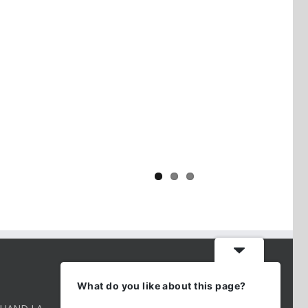
Yaïr Golan : une démocratie pour
un seul camp
CONTACT INFO
What do you like about this page?