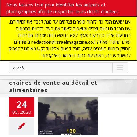
Nous faisons tout pour identifier les auteurs et
photographes afin de respecter leurs droits d'auteur.
אנו עושים הכל כדי לזהות סופרים וצלמים על מנת לכבד את זכויותיהם.
אנו מכבדים זכויות יוצרים ושואפים לאתר את בעלי הזכויות בתמונות
המגיעות אלינו כנדרש בסעיף 27א בנושא זכויות יוצרים. אם זיהית
בשידורים redaction@israelmagazine.co.il שלנו תמונה שאתה
מחזיק בזכויות היוצרים עליה, תוכל לפנות אלינו ולבקש מאיתנו להפסיק
להשתמש בה, באמצעות כתובת הדואר האלקטרוני
Aller à...
chaînes de vente au détail et
alimentaires
mbreux sites
24
ens sont la cible
05, 2020
 cyberattaque
massive
cart
A LA UNE
LITES
DEFENSE
NOMIE
Edito