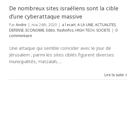
nfos
HIGH TECH
De nombreux sites israéliens sont la cible
SOCIETE
d’une cyberattaque massive
Par
Andre
|
mai 24th, 2020
|
a l ecart
,
A LA UNE
,
ACTUALITES
,
DEFENSE
,
ECONOMIE
,
Edito
,
flashinfos
,
HIGH TECH
,
SOCIETE
|
0
commentaire
Une attaque qui semble coïncider avec le Jour de
Jérusalem ; parmi les sites ciblés figurent diverses
municipalités, Hatzalah, ...
Lire la suite