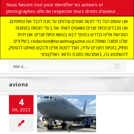
Nous faisons tout pour identifier les auteurs et
photographes afin de respecter leurs droits d'auteur.
אנו עושים הכל כדי לזהות סופרים וצלמים על מנת לכבד את זכויותיהם.
אנו מכבדים זכויות יוצרים ושואפים לאתר את בעלי הזכויות בתמונות
המגיעות אלינו כנדרש בסעיף 27א בנושא זכויות יוצרים. אם זיהית
בשידורים redaction@israelmagazine.co.il שלנו תמונה שאתה
מחזיק בזכויות היוצרים עליה, תוכל לפנות אלינו ולבקש מאיתנו להפסיק
להשתמש בה, באמצעות כתובת הדואר האלקטרוני
Aller à...
avions
4
 obtient quatre
09, 2022
 ravitailleurs
és par les Usa
E
DEFENSE
ETATS-
lashinfos
MOYEN